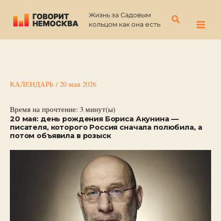
Перейти
Жизнь за Садовым
к
Поиск
кольцом как она есть
содержимому
КАЛЕНДАРЬ
/
20 мая 2026
Время на прочтение:
3
минут(ы)
20 мая: день рождения Бориса Акунина —
писателя, которого Россия сначала полюбила, а
потом объявила в розыск