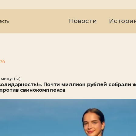
Новости
Истори
есть
026
минут(ы)
солидарность!». Почти миллион рублей собрали 
 против свинокомплекса