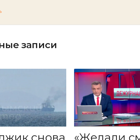
ь
ные записи
«Желали с
джик снова