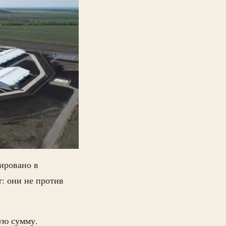
нировано в
: они не против
ую сумму.