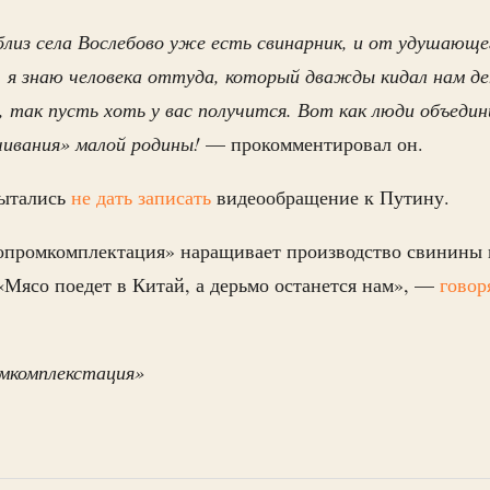
лиз села Вослебово уже есть свинарник, и от удушающе
т, я знаю человека оттуда, который дважды кидал нам де
 так пусть хоть у вас получится. Вот как люди объедин
чивания» малой родины!
— прокомментировал он.
пытались
не дать записать
видеообращение к Путину.
опромкомплектация» наращивает производство свинины
«Мясо поедет в Китай, а дерьмо останется нам», —
говор
омкомплекстация»