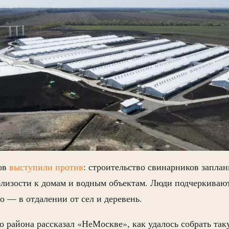
ов
выступили против
: строительство свинарников запла
лизости к домам и водным объектам. Люди подчеркивают
о — в отдалении от сел и деревень.
 района рассказал «НеМоскве», как удалось собрать так