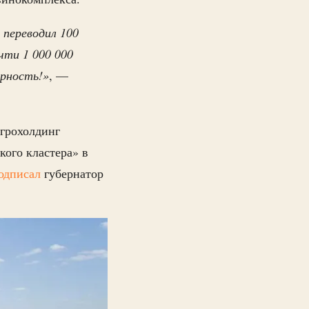
 переводил 100
чти 1 000 000
арность!»
, —
агрохолдинг
кого кластера» в
одписал
губернатор