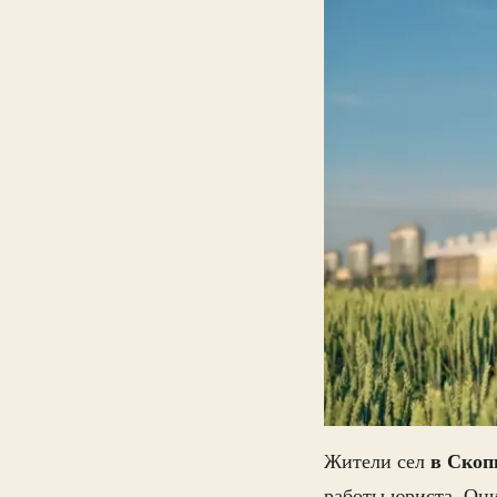
в Скоп
Жители сел
работы юриста. Они