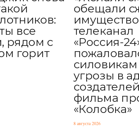
обещали с
такой
имущество
лотников:
телеканал
ты все
«Россия-24
, рядом с
пожаловал
ом горит
силовикам
угрозы в а
создателе
фильма пр
«Колобка»
8 августа 2026