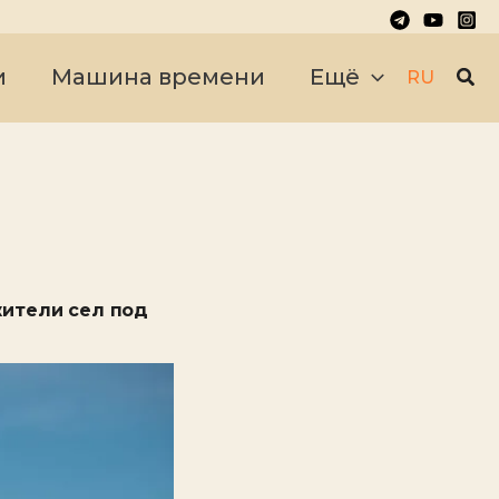
Пои
и
Машина времени
Ещё
RU
жители сел под