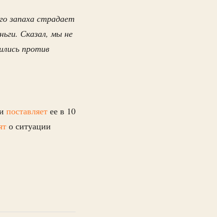
го запаха страдает
ньги. Сказал, мы не
ились против
 и
поставляет
ее в 10
ят
о ситуации