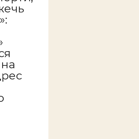
жечь
»:
»
ся
 на
дрес
й
о