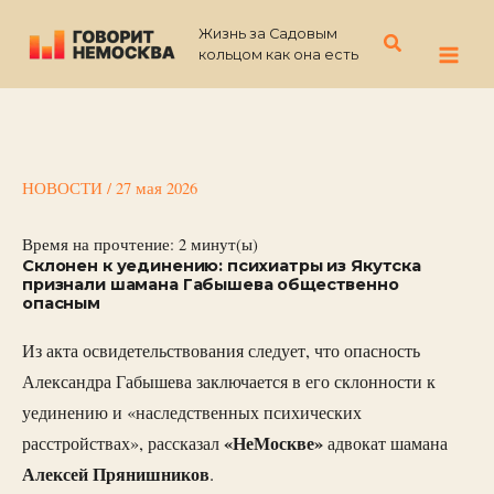
Перейти
Жизнь за Садовым
к
Поиск
кольцом как она есть
содержимому
НОВОСТИ
/
27 мая 2026
Время на прочтение:
2
минут(ы)
Склонен к уединению: психиатры из Якутска
признали шамана Габышева общественно
опасным
Из акта освидетельствования следует, что опасность
Александра Габышева заключается в его склонности к
уединению и «наследственных психических
«НеМоскве»
расстройствах», рассказал
адвокат шамана
Алексей
Прянишников
.