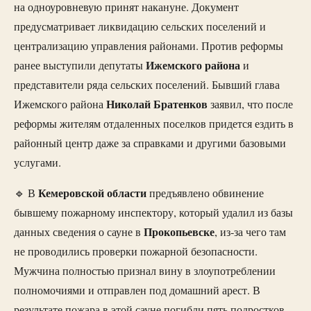
на одноуровневую принят накануне. Документ
предусматривает ликвидацию сельских поселений и
централизацию управления районами. Против реформы
Ижемского района
ранее выступили депутаты
и
представители ряда сельских поселений. Бывший глава
Николай Братенков
Ижемского района
заявил, что после
реформы жителям отдаленных поселков придется ездить в
районный центр даже за справками и другими базовыми
услугами.
Кемеровской области
🔹 В
предъявлено обвинение
бывшему пожарному инспектору, который удалил из базы
Прокопьевске
данных сведения о сауне в
, из-за чего там
не проводились проверки пожарной безопасности.
Мужчина полностью признал вину в злоупотреблении
полномочиями и отправлен под домашний арест. В
результате пожара в этой сауне погибли пять подростков