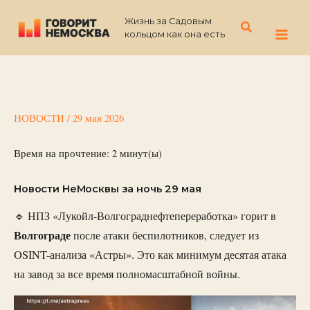
Перейти
Жизнь за Садовым
к
Поиск
кольцом как она есть
содержимому
НОВОСТИ
/
29 мая 2026
Время на прочтение:
2
минут(ы)
Новости НеМосквы за ночь 29 мая
🔹 НПЗ «Лукойл-Волгограднефтепереработка» горит в
Волгограде
после атаки беспилотников, следует из
OSINT-анализа «Астры». Это как минимум десятая атака
на завод за все время полномасштабной войны.