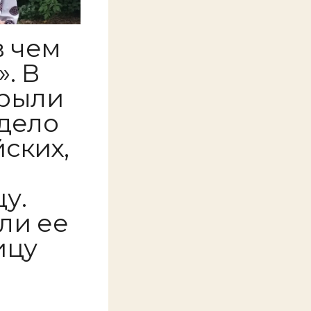
в чем
. В
крыли
дело
ских,
у.
ли ее
ицу