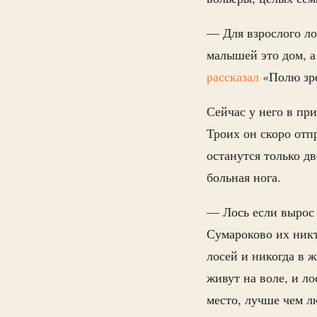
— Для взрослого лос
малышей это дом, а
рассказал
«Полю зр
Сейчас у него в пр
Троих он скоро отп
останутся только д
больная нога.
— Лось если вырос в
Сумароково их никт
лосей и никогда в 
живут на воле, и ло
место, лучше чем л