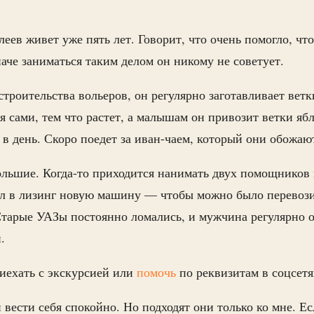
.
ев живет уже пять лет. Говорит, что очень помогло, что
наче заниматься таким делом он никому не советует.
строительства вольеров, он регулярно заготавливает ветк
я сами, тем что растет, а малышам он привозит ветки яб
в день. Скоро поедет за иван-чаем, который они обожаю
ольшие. Когда-то приходится нанимать двух помощников 
л в лизинг новую машину — чтобы можно было перевозит
Старые УАЗы постоянно ломались, и мужчина регулярно ос
й.
иехать с экскурсией или
помочь
по реквизитам в соцсет
 вести себя спокойно. Но подходят они только ко мне. Ес