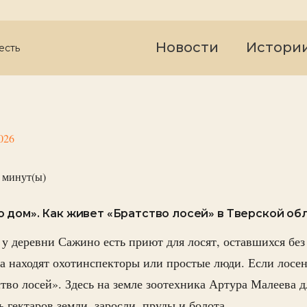
Новости
Истори
есть
026
минут(ы)
 дом». Как живет «Братство лосей» в Тверской об
 у деревни Сажино есть приют для лосят, оставшихся без
 находят охотинспекторы или простые люди. Если лосен
ство лосей». Здесь на земле зоотехника Артура Малеева д
ь гектаров земли, заросли, пруды и болота.