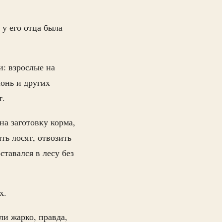
 у его отца была
и: взрослые на
лонь и других
т.
на заготовку корма,
ь лосят, отвозить
тавался в лесу без
ях.
ли жарко, правда,