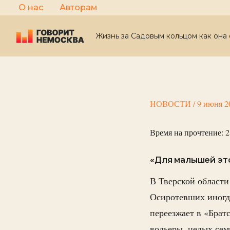
Перейти
О нас
Авторам
к
содержимому
Жизнь за Садовым кольцом как она 
НОВОСТИ
/
9 июня 2
Время на прочтение:
2
«Для малышей это
В Тверской области
Осиротевших иногда
переезжает в «Брат
вольеры, целых сем