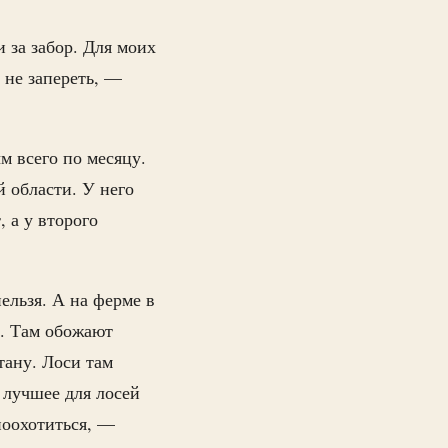
и за забор. Для моих
 не запереть, —
м всего по месяцу.
й области. У него
 а у второго
ельзя. А на ферме в
а. Там обожают
стану. Лоси там
е лучшее для лосей
поохотиться, —