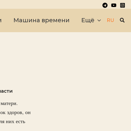
Пои
и
Машина времени
Ещё
RU
ласти
 матери.
ок здоров, он
ля них есть