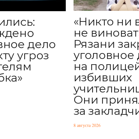
«Никто ни 
ились:
не виноват»
ждено
Рязани за
вное дело
уголовное 
кту угроз
на полицей
телям
избивших
бка»
учительниц
Они приня
за закладч
8 августа 2026