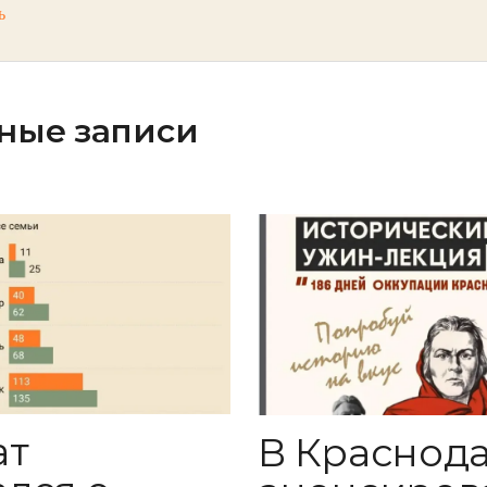
ь
ные записи
ат
В Краснод