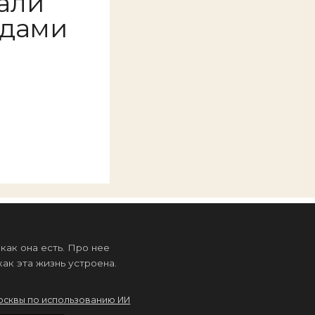
али
юдами
а
ак она есть. Про нее
ак эта жизнь устроена.
осквы по использованию ИИ