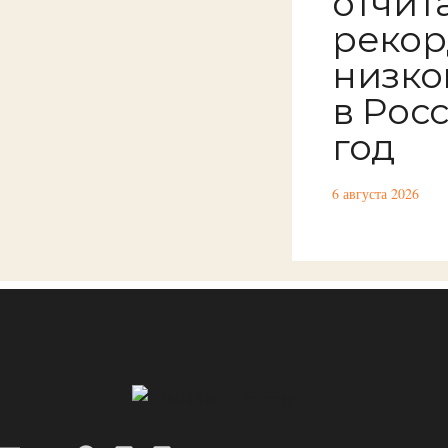
отчит
рекор
низко
в Росс
год
6 августа 2026