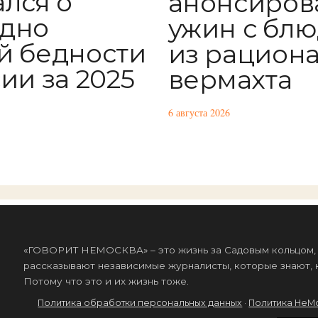
ался о
анонсиров
дно
ужин с бл
й бедности
из рацион
ии за 2025
вермахта
6 августа 2026
«ГОВОРИТ НЕМОСКВА» – это жизнь за Садовым кольцом, к
рассказывают независимые журналисты, которые знают, к
Потому что это и их жизнь тоже.
Политика обработки персональных данных
·
Политика НеМ