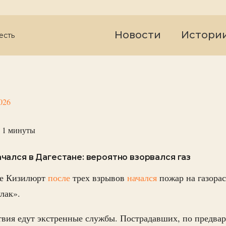
Новости
Истори
есть
026
 1
минуты
ался в Дагестане: вероятно взорвался газ
де Кизилюрт
после
трех взрывов
начался
пожар на газора
улак».
вия едут экстренные службы. Пострадавших, по предва