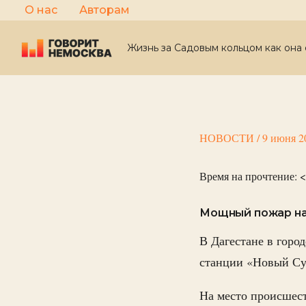
Перейти
О нас
Авторам
к
содержимому
Жизнь за Садовым кольцом как она 
НОВОСТИ
/
9 июня 2
Время на прочтение:
<
Мощный пожар нач
В Дагестане в горо
станции «Новый С
На место происшест