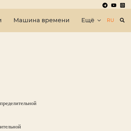
Пои
и
Машина времени
Ещё
RU
спределительной
рительной