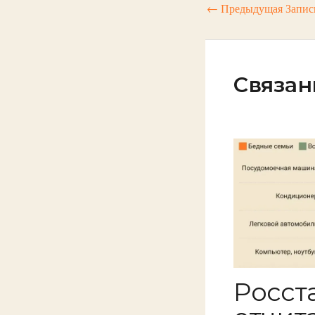
←
Предыдущая Запис
Связан
Росст