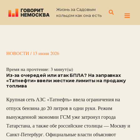
Перейти
Жизнь за Садовым
к
Поиск
кольцом как она есть
содержимому
НОВОСТИ
/
13 июня 2026
Время на прочтение:
3
минут(ы)
Из-за очередей или атак БПЛА? На заправках
«Татнефти» ввели жесткие лимиты на продажу
топлива
Крупная сеть АЗС «Татнефть» ввела ограничения на
отпуск бензина до 20 литров в одни руки. Режим
вынужденной экономии ГСМ уже затронул города
Татарстана, а также обе российские столицы — Москву и
Санкт-Петербург. Официальные власти объясняют