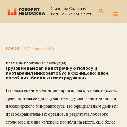
Перейти
Жизнь за Садовым
к
Поиск
кольцом как она есть
содержимому
НОВОСТИ
/
13 июня 2026
Время на прочтение:
2
минут(ы)
Грузовик выехал на встречную полосу и
протаранил микроавтобус в Одинцово: двое
погибших, более 20 пострадавших
В подмосковном Одинцово произошла крупная дорожно-
транспортная авария с участием грузового автомобиля и
пассажирского микроавтобуса. По официальным данным
правоохранительных органов, в результате лобового
столкновения два человека погибли на месте, еще более