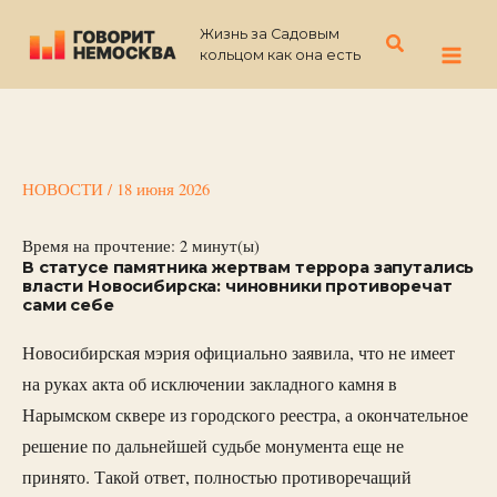
Перейти
Жизнь за Садовым
к
Поиск
кольцом как она есть
содержимому
НОВОСТИ
/
18 июня 2026
Время на прочтение:
2
минут(ы)
В статусе памятника жертвам террора запутались
власти Новосибирска: чиновники противоречат
сами себе
Новосибирская мэрия официально заявила, что не имеет
на руках акта об исключении закладного камня в
Нарымском сквере из городского реестра, а окончательное
решение по дальнейшей судьбе монумента еще не
принято. Такой ответ, полностью противоречащий