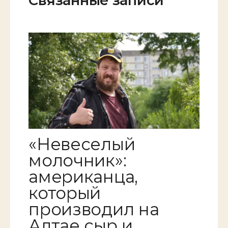
Связанные записи
«Невеселый
молочник»:
американца,
который
производил на
Алтае сыр и