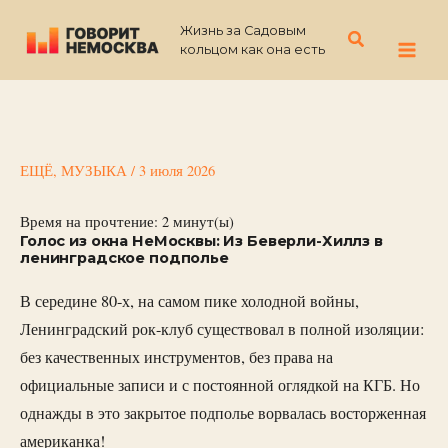
Перейти
Жизнь за Садовым
к
Поиск
кольцом как она есть
содержимому
ЕЩЁ
,
МУЗЫКА
/
3 июля 2026
Время на прочтение:
2
минут(ы)
Голос из окна НеМосквы: Из Беверли-Хиллз в
ленинградское подполье
В середине 80-х, на самом пике холодной войны,
Ленинградский рок-клуб существовал в полной изоляции:
без качественных инструментов, без права на
официальные записи и с постоянной оглядкой на КГБ. Но
однажды в это закрытое подполье ворвалась восторженная
американка!