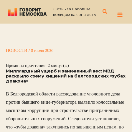
Перейти
Жизнь за Садовым
к
Поиск
кольцом как она есть
содержимому
НОВОСТИ
/
8 июля 2026
Время на прочтение:
2
минут(ы)
Миллиардный ущерб и заниженный вес: МВД
раскрыло схему хищений на белгородских «зубах
дракона»
В Белгородской области расследование уголовного дела
против бывшего вице-губернатора выявило колоссальные
масштабы коррупции при строительстве приграничных
оборонительных сооружений. Следователи установили,
что «зубы дракона» закупались по завышенным ценам, но