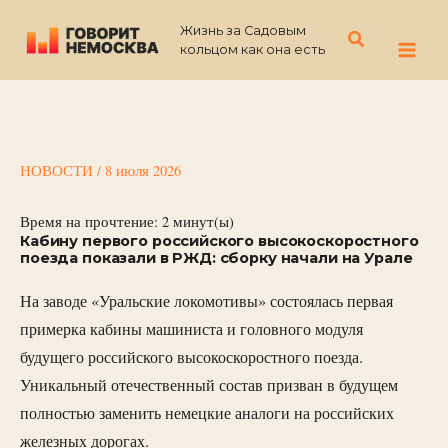
Перейти
Жизнь за Садовым
к
Поиск
кольцом как она есть
содержимому
НОВОСТИ
/
8 июля 2026
Время на прочтение:
2
минут(ы)
Кабину первого российского высокоскоростного
поезда показали в РЖД: сборку начали на Урале
На заводе «Уральские локомотивы» состоялась первая
примерка кабины машиниста и головного модуля
будущего российского высокоскоростного поезда.
Уникальный отечественный состав призван в будущем
полностью заменить немецкие аналоги на российских
железных дорогах.