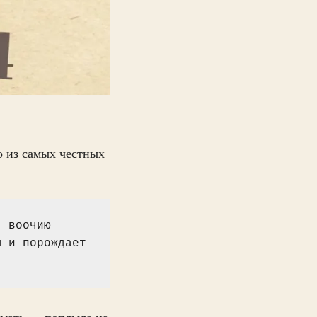
о из самых честных
 воочию 
 и порождает 
а мать — поплыла на