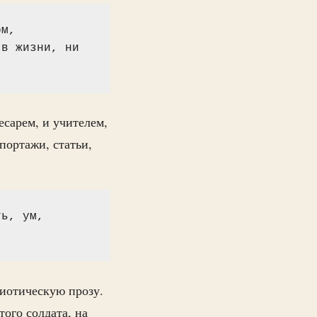
м, 
в жизни, ни 
есарем, и учителем,
портажи, статьи,
ь, ум, 
риотическую прозу.
ого солдата, на