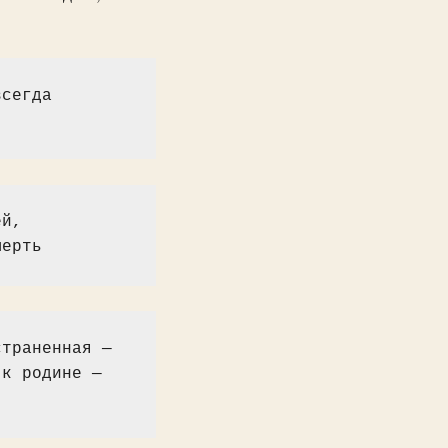
сегда 
й, 
мерть
траненная — 
к родине — 