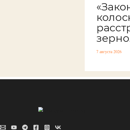
«Закон
колоск
расст
зерно.
7 августа 2026