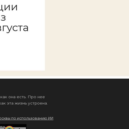
ции
аз
вгуста
ак она есть. Про нее
ак эта жизнь устроена.
осквы по использованию ИИ