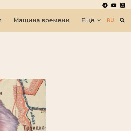
Пои
и
Машина времени
Ещё
RU