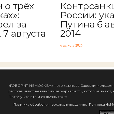
 о трёх
Контрсанк
ах»:
России: ук
рел за
Путина 6 а
 7 августа
2014
6 августа 2026
«ГОВОРИТ НЕМОСКВА» – это жизнь за Садовым кольцом, к
рассказывают независимые журналисты, которые знают, к
Потому что это и их жизнь тоже.
Политика обработки персональных данных
·
Политика НеМ