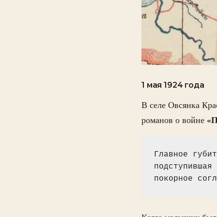
1 мая 1924 года
В селе Овсянка Кра
«П
романов о войне
Главное губит
подступившая 
покорное согл
Когда мальчику был