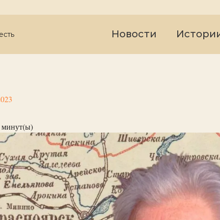
Новости
Истори
есть
2023
минут(ы)