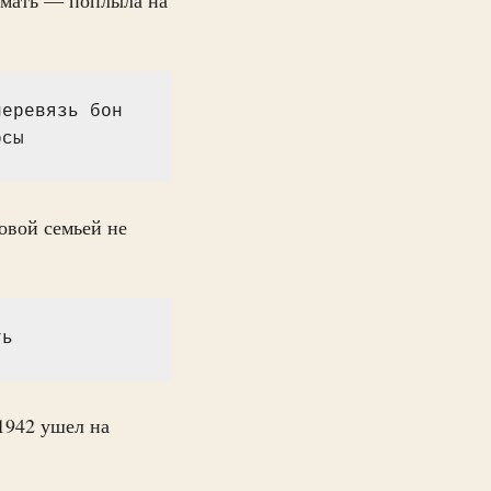
еревязь бон 
осы
овой семьей не
ть
1942 ушел на