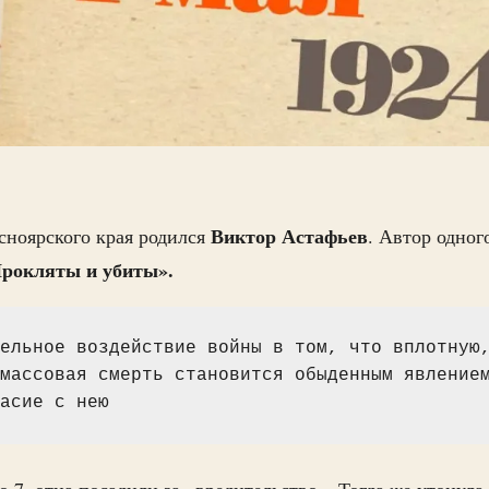
Виктор Астафьев
сноярского края родился
. Автор одног
рокляты и убиты».
ельное воздействие войны в том, что вплотную,
массовая смерть становится обыденным явлением
асие с нею
о 7, отца посадили за «вредительство». Тогда же утонул