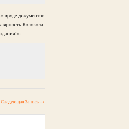
ю вроде документов
улярность Колокола
идания!»:
Следующая Запись
→