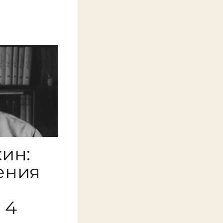
ин:
ения
 4