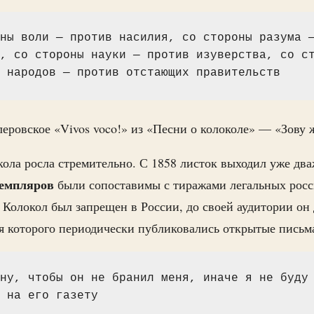
ны воли — против насилия, со стороны разума —
, со стороны науки — против изуверства, со ст
 народов — против отстающих правительств
еровское «Vivos voco!» из «Песни о колоколе» — «Зову
ола росла стремительно. С 1858 листок выходил уже два
земпляров
были сопоставимы с тиражами легальных росс
о Колокол был запрещен в России, до своей аудитории он
мя которого периодически публиковались открытые письм
ну, чтобы он не бранил меня, иначе я не буду 
 на его газету