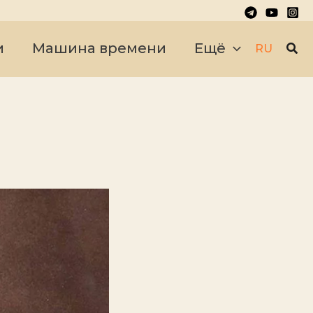
Пои
и
Машина времени
Ещё
RU