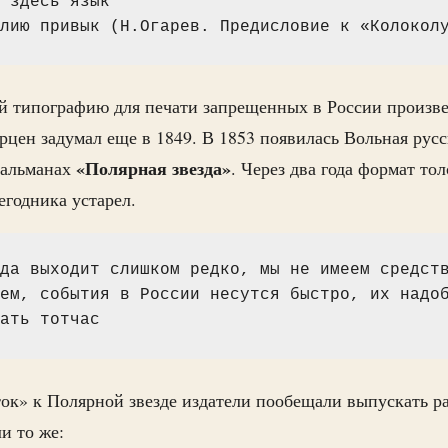
 здесь язык
лию привык (Н.Огарев. Предисловие к «Колокол
ей типографию для печати запрещенных в России произв
цен задумал еще в 1849. В 1853 появилась Вольная русс
«Полярная звезда»
 альманах
. Через два года формат то
годника устарел.
да выходит слишком редко, мы не имеем средств
ем, события в России несутся быстро, их надоб
ать тотчас
к» к Полярной звезде издатели пообещали выпускать ра
и то же: