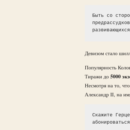
Быть со сторо
предрассудков
развивающихся
Девизом стало шилл
Популярность Колок
5000 эк
Тиражи до
Несмотря на то, чт
Александр II, на и
Скажите Герце
абонироваться