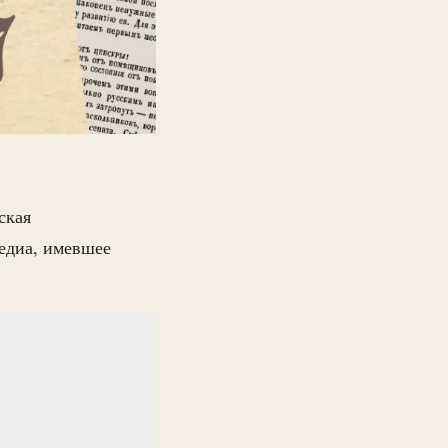
ская
едиа, имевшее