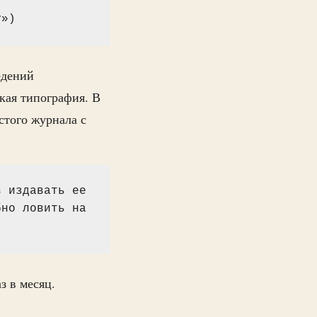
у»)
едений
кая типография. В
лстого журнала с
 издавать ее 
но ловить на 
з в месяц.