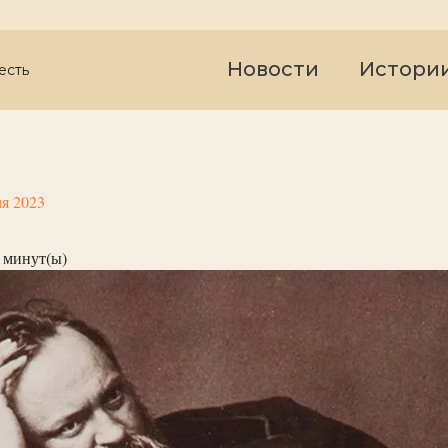
Новости
Истори
есть
я 2023
минут(ы)