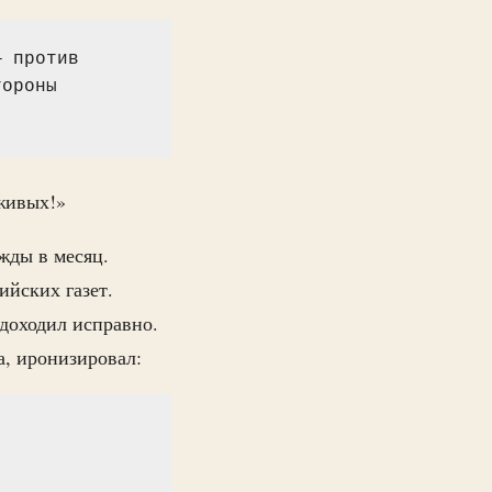
 против 
ороны 
 живых!»
жды в месяц.
ийских газет.
 доходил исправно.
а, иронизировал: