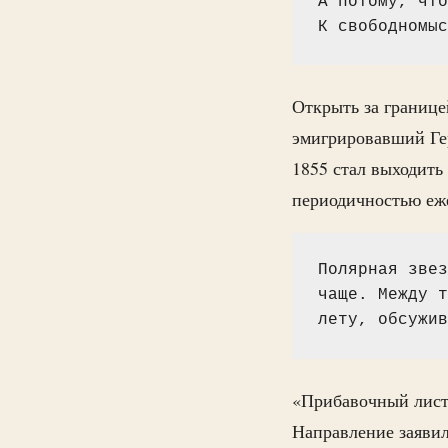
А потому, что
К свободномыс
Открыть за границ
эмигрировавший Гер
1855 стал выходить
периодичностью еже
Полярная звез
чаще. Между т
лету, обсужив
«Прибавочный листо
Направление заявил