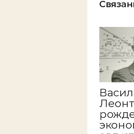
Связан
Васи
Леонт
рожд
эконо