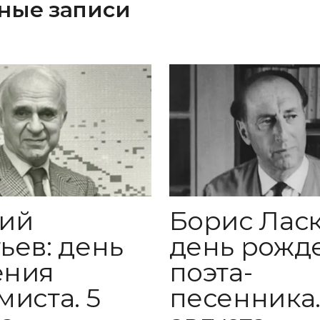
ные записи
лий
Борис Ласк
ьев: день
день рожд
ения
поэта-
миста. 5
песенника.