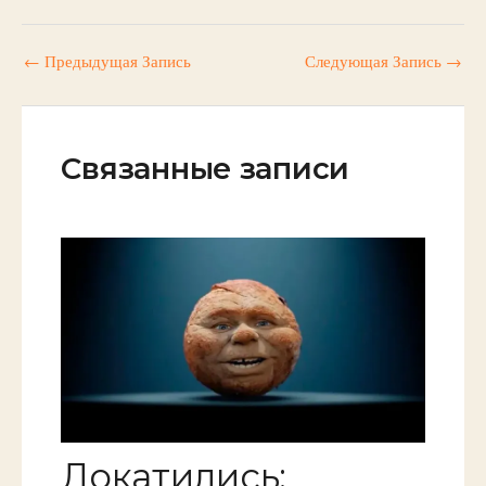
←
Предыдущая Запись
Следующая Запись
→
Связанные записи
Докатились: