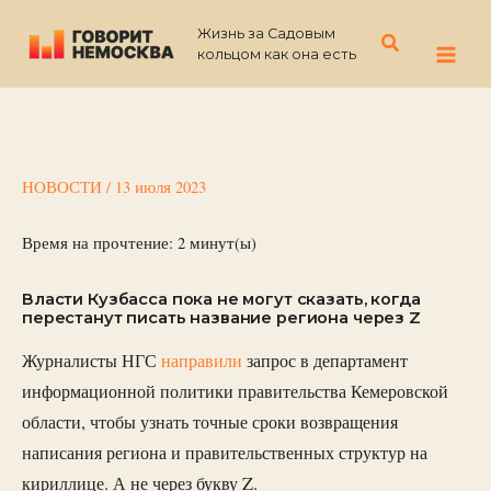
Перейти
Жизнь за Садовым
к
Поиск
кольцом как она есть
содержимому
НОВОСТИ
/
13 июля 2023
Время на прочтение:
2
минут(ы)
Власти Кузбасса пока не могут сказать, когда
перестанут писать название региона через Z
Журналисты НГС
направили
запрос в департамент
информационной политики правительства Кемеровской
области, чтобы узнать точные сроки возвращения
написания региона и правительственных структур на
кириллице. А не через букву Z.