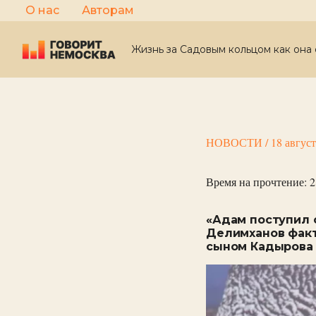
Перейти
О нас
Авторам
к
содержимому
Жизнь за Садовым кольцом как она 
НОВОСТИ
/
18 авгус
Время на прочтение:
2
«Адам поступил 
Делимханов факт
сыном Кадыров