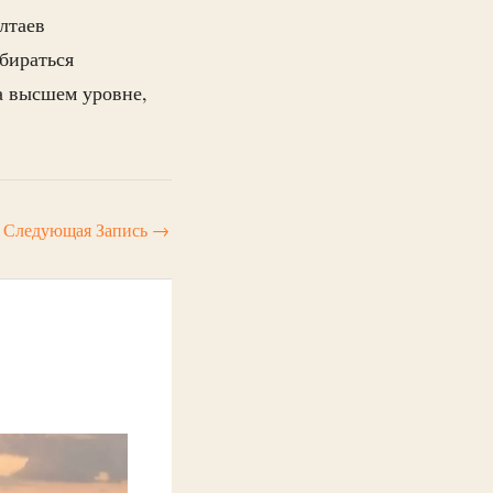
лтаев
збираться
а высшем уровне,
Следующая Запись
→