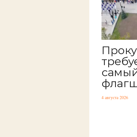
Проку
требу
самый
флагш
4 августа 2026