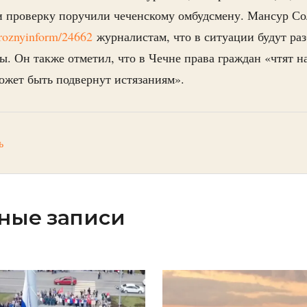
и проверку поручили чеченскому омбудсмену. Мансур Со
/groznyinform/24662
журналистам, что в ситуации будут ра
ы. Он также отметил, что в Чечне права граждан «чтят н
ожет быть подвернут истязаниям».
ь
ные записи