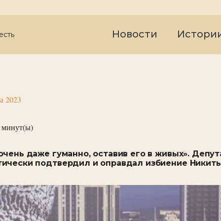
Новости
Истори
есть
та 2023
минут(ы)
очень даже гуманно, оставив его в живых». Депу
ически подтвердил и оправдал избиение Никит
а