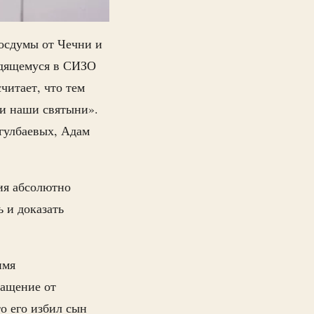
осдумы от Чечни и
одящемуся в СИЗО
итает, что тем
 и наши святыни».
гулбаевых, Адам
ия абсолютно
ь и доказать
имя
ращение от
о его избил сын