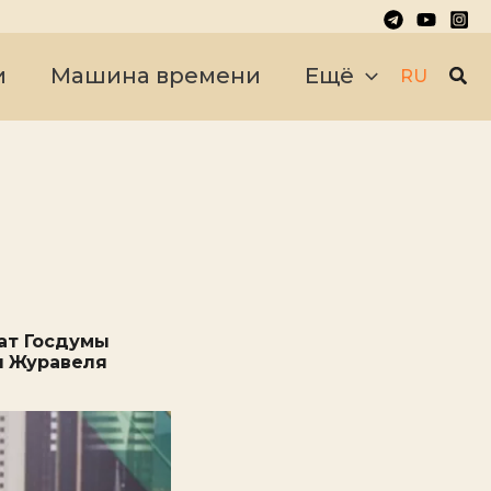
Пои
и
Машина времени
Ещё
RU
тат Госдумы
ы Журавеля