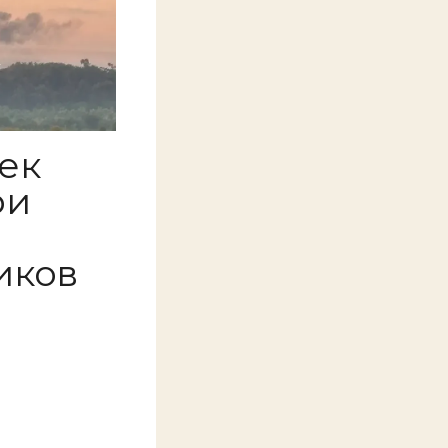
ек
ри
иков