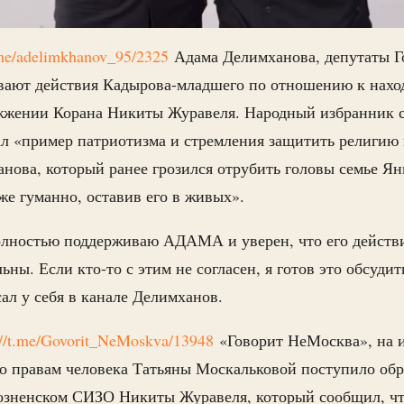
t.me/adelimkhanov_95/2325
Адама Делимханова, депутаты Г
вают действия Кадырова-младшего по отношению к нах
жжении Корана Никиты Журавеля. Народный избранник сч
л «пример патриотизма и стремления защитить религию
ова, который ранее грозился отрубить головы семье Ян
же гуманно, оставив его в живых».
полностью поддерживаю АДАМА и уверен, что его действ
ны. Если кто-то с этим не согласен, я готов это обсудит
ал у себя в канале Делимханов.
://t.me/Govorit_NeMoskva/13948
«Говорит НеМосква», на 
о правам человека Татьяны Москальковой поступило об
озненском СИЗО Никиты Журавеля, который сообщил, чт