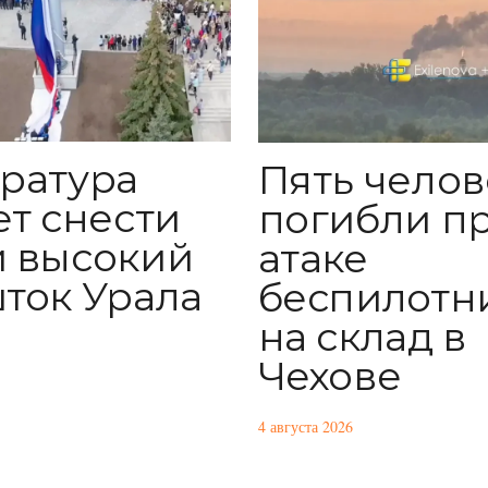
ратура
Пять челов
ет снести
погибли п
 высокий
атаке
ток Урала
беспилотн
на склад в
Чехове
4 августа 2026