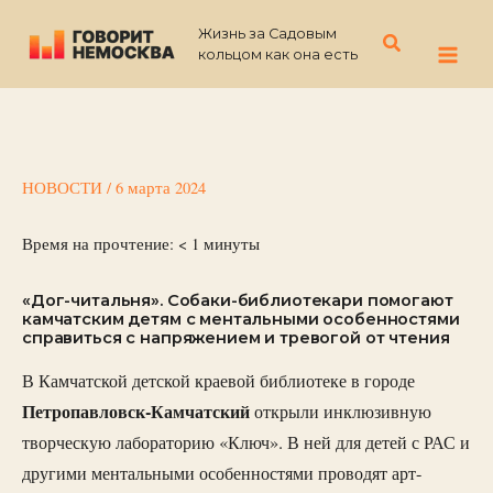
Перейти
Жизнь за Садовым
к
Поиск
кольцом как она есть
содержимому
НОВОСТИ
/
6 марта 2024
Время на прочтение:
< 1
минуты
«Дог-читальня». Собаки-библиотекари помогают
камчатским детям с ментальными особенностями
справиться с напряжением и тревогой от чтения
В Камчатской детской краевой библиотеке в городе
Петропавловск-Камчатский
открыли инклюзивную
творческую лабораторию «Ключ». В ней для детей с РАС и
другими ментальными особенностями проводят арт-