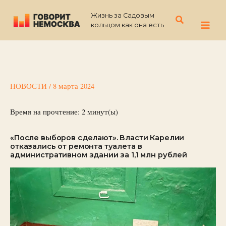
Перейти
Жизнь за Садовым
к
Поиск
кольцом как она есть
содержимому
НОВОСТИ
/
8 марта 2024
Время на прочтение:
2
минут(ы)
«После выборов сделают». Власти Карелии
отказались от ремонта туалета в
административном здании за 1,1 млн рублей