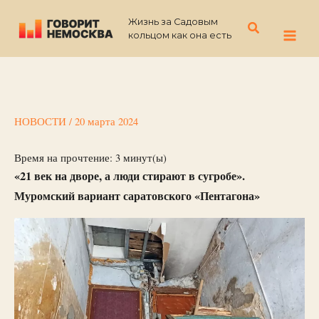
Перейти
Жизнь за Садовым
к
Поиск
кольцом как она есть
содержимому
НОВОСТИ
/
20 марта 2024
Время на прочтение:
3
минут(ы)
«21 век на дворе, а люди стирают в сугробе».
Муромский вариант саратовского «Пентагона»