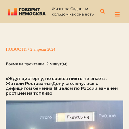
Перейти
Жизнь за Садовым
к
Поиск
кольцом как она есть
содержимому
НОВОСТИ
/
2 апреля 2024
Время на прочтение:
2
минут(ы)
«Ждут цистерну, но сроков никто не знает».
Жители Ростова-на-Дону столкнулись с
дефицитом бензина. В целом по России замечен
рост цен на топливо