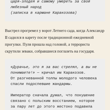
царя-злодея и самому умереть за свой 
любезный народ
(записка в кармане Каракозова)
Выстрел прогремел у ворот Летнего сада, когда Александр
II садился в карету после традиционной ежедневной
прогулки. Пуля прошла над головой, а террориста
скрутили зеваки, собравшиеся поглазеть на государя.
«Дурачье, это я за вас стрелял, а вы не 
понимаете!»
 — кричал им Каракозов.

От разгневанной толпы молодого человека 
спасли подоспевшие жандармы.

Император сначала думал, что покушение 
связано с польским восстанием, которое 
за пару лет до этого жестоко подавила 