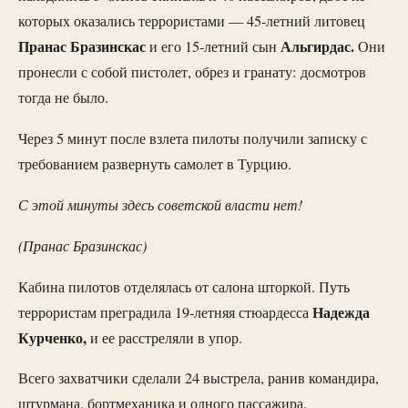
которых оказались террористами — 45-летний литовец
Пранас Бразинскас
Альгирдас.
и его 15-летний сын
Они
пронесли с собой пистолет, обрез и гранату: досмотров
тогда не было.
Через 5 минут после взлета пилоты получили записку с
требованием развернуть самолет в Турцию.
С этой минуты здесь советской власти нет!
(Пранас Бразинскас)
Кабина пилотов отделялась от салона шторкой. Путь
Надежда
террористам преградила 19-летняя стюардесса
Курченко,
и ее расстреляли в упор.
Всего захватчики сделали 24 выстрела, ранив командира,
штурмана, бортмеханика и одного пассажира.