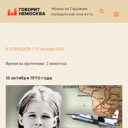
Перейти
Жизнь за Садовым
к
Поиск
кольцом как она есть
содержимому
КАЛЕНДАРЬ
/
15 октября 2024
Время на прочтение:
2
минут(ы)
15 октября 1970 года