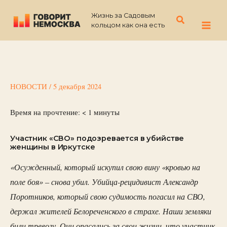
Перейти
Жизнь за Садовым
к
Поиск
кольцом как она есть
содержимому
НОВОСТИ
/
5 декабря 2024
Время на прочтение:
< 1
минуты
Участник «СВО» подозревается в убийстве
женщины в Иркутске
«Осужденный, который искупил свою вину «кровью на
поле боя» – снова убил. Убийца-рецидивист Александр
Поротников, который свою судимость погасил на СВО,
держал жителей Белореченского в страхе. Наши земляки
били тревогу. Они опасались за свои жизни, что участник