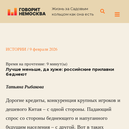
Перейти
Жизнь за Садовым
к
Поиск
кольцом как она есть
содержимому
ИСТОРИИ
/
9 февраля 2026
Время на прочтение:
9
минут(ы)
Лучше меньше, да хуже: российские прилавки
беднеют
Татьяна Рыбакова
Дорогие кредиты, конкуренция крупных игроков и
дешевого Китая – с одной стороны. Падающий
спрос со стороны беднеющего и напуганного
будущим населения – с другой. Вот в таких