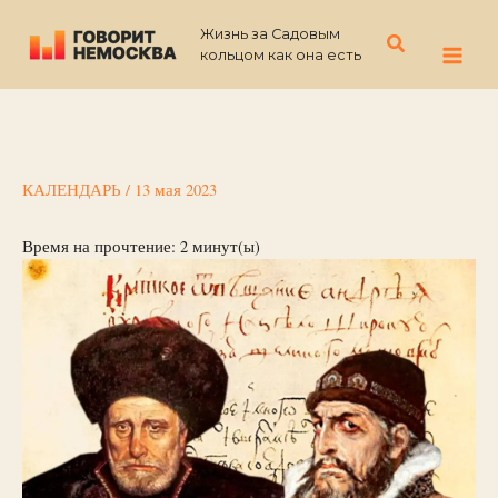
Перейти
Жизнь за Садовым
к
Поиск
кольцом как она есть
содержимому
КАЛЕНДАРЬ
/
13 мая 2023
Время на прочтение:
2
минут(ы)