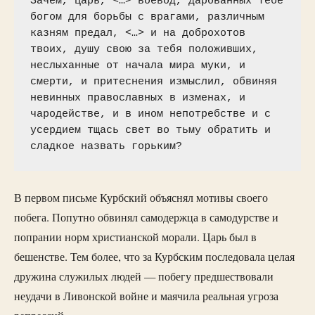
Зачем, царь, <…> воевод, дарованных тебе 
богом для борьбы с врагами, различным 
казням предал, <…> и на доброхотов 
твоих, душу свою за тебя положивших, 
неслыханные от начала мира муки, и 
смерти, и притеснения измыслил, обвиняя 
невинных православных в изменах, и 
чародействе, и в ином непотребстве и с 
усердием тщась свет во тьму обратить и 
сладкое назвать горьким?
В первом письме Курбский объяснял мотивы своего
побега. Попутно обвинял самодержца в самодурстве и
попрании норм христианской морали. Царь был в
бешенстве. Тем более, что за Курбским последовала целая
дружина служилых людей — побегу предшествовали
неудачи в Ливонской войне и маячила реальная угроза