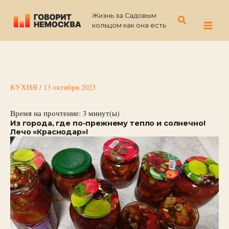
Перейти
Жизнь за Садовым
к
Поиск
кольцом как она есть
содержимому
КУХНЯ
/
13 октября 2023
Время на прочтение:
3
минут(ы)
Из города, где по-прежнему тепло и солнечно!
Лечо «Краснодар»!