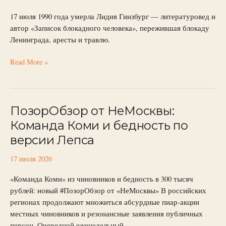
памяти
17 июля 1990 года умерла Лидия Гинзбург — литературовед и
автора
автор «Записок блокадного человека», пережившая блокаду
«Записок».
Ленинграда, аресты и травлю.
17
июля
Read More »
ПозорОбзор от НеМосквы:
ПозорОбзор
от
Команда Коми и бедность по
НеМосквы:
версии Лепса
Команда
Коми
17 июля 2026
и
бедность
«Команда Коми» из чиновников и бедность в 300 тысяч
по
рублей: новый #ПозорОбзор от «НеМосквы» В российских
версии
регионах продолжают множиться абсурдные пиар-акции
Лепса
местных чиновников и резонансные заявления публичных
персон. Очередной еженедельный