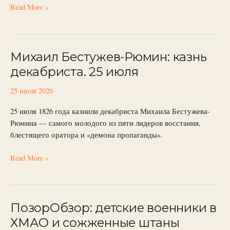
Read More »
Михаил Бестужев-Рюмин: казнь
Михаил
Бестужев-
декабриста. 25 июля
Рюмин:
казнь
25 июля 2026
декабриста.
25 июля 1826 года казнили декабриста Михаила Бестужева-
25
Рюмина — самого молодого из пяти лидеров восстания,
июля
блестящего оратора и «демона пропаганды».
Read More »
ПозорОбзор: детские военники в
ПозорОбзор:
детские
ХМАО и сожженные штаны
военники