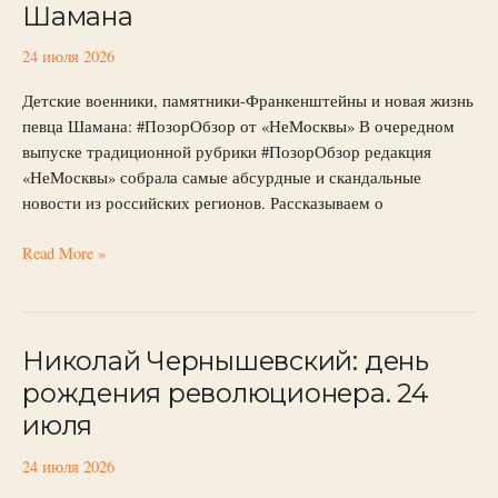
Шамана
в
ХМАО
24 июля 2026
и
сожженные
Детские военники, памятники-Франкенштейны и новая жизнь
штаны
певца Шамана: #ПозорОбзор от «НеМосквы» В очередном
Шамана
выпуске традиционной рубрики #ПозорОбзор редакция
«НеМосквы» собрала самые абсурдные и скандальные
новости из российских регионов. Рассказываем о
Read More »
Николай Чернышевский: день
Николай
Чернышевский:
рождения революционера. 24
день
июля
рождения
революционера.
24 июля 2026
24