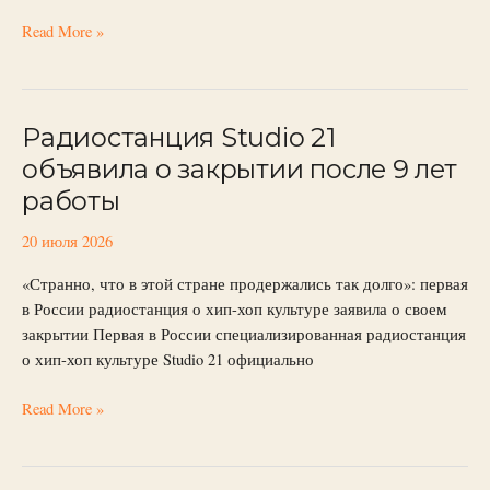
Read More »
Радиостанция Studio 21
Радиостанция
Studio
объявила о закрытии после 9 лет
21
работы
объявила
о
20 июля 2026
закрытии
после
«Странно, что в этой стране продержались так долго»: первая
9
в России радиостанция о хип-хоп культуре заявила о своем
лет
закрытии Первая в России специализированная радиостанция
работы
о хип-хоп культуре Studio 21 официально
Read More »