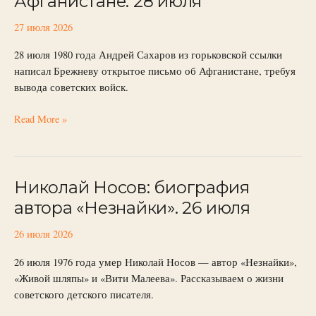
Афганистане. 28 июля
Брежневу
об
27 июля 2026
Афганистане.
28 июля 1980 года Андрей Сахаров из горьковской ссылки
28
написал Брежневу открытое письмо об Афганистане, требуя
июля
вывода советских войск.
Read More »
Николай Носов: биография
Николай
Носов:
автора «Незнайки». 26 июля
биография
автора
26 июля 2026
«Незнайки».
26 июля 1976 года умер Николай Носов — автор «Незнайки»,
26
«Живой шляпы» и «Вити Малеева». Рассказываем о жизни
июля
советского детского писателя.