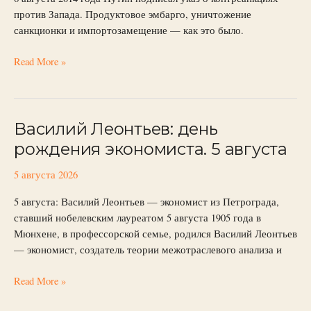
августа
против Запада. Продуктовое эмбарго, уничтожение
2014
санкционки и импортозамещение — как это было.
Read More »
Василий Леонтьев: день
Василий
Леонтьев:
рождения экономиста. 5 августа
день
рождения
5 августа 2026
экономиста.
5 августа: Василий Леонтьев — экономист из Петрограда,
5
ставший нобелевским лауреатом 5 августа 1905 года в
августа
Мюнхене, в профессорской семье, родился Василий Леонтьев
— экономист, создатель теории межотраслевого анализа и
Read More »