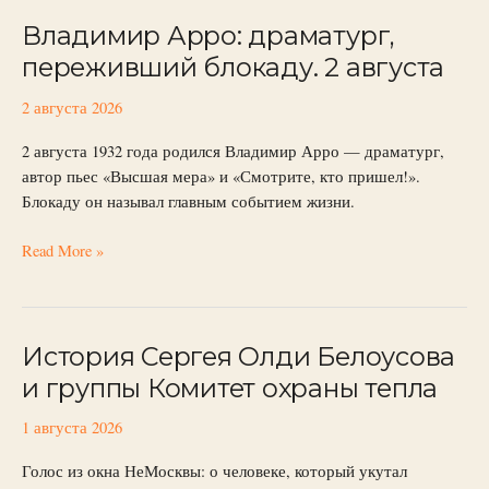
Владимир Арро: драматург,
Владимир
Арро:
переживший блокаду. 2 августа
драматург,
переживший
2 августа 2026
блокаду.
2 августа 1932 года родился Владимир Арро — драматург,
2
автор пьес «Высшая мера» и «Смотрите, кто пришел!».
августа
Блокаду он называл главным событием жизни.
Read More »
История Сергея Олди Белоусова
История
Сергея
и группы Комитет охраны тепла
Олди
Белоусова
1 августа 2026
и
Голос из окна НеМосквы: о человеке, который укутал
группы