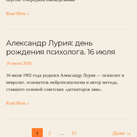
Read More »
Александр Лурия: день
Александр
Лурия:
рождения психолога. 16 июля
день
рождения
16 июля 2026
психолога.
16 июля 1902 года родился Александр Лурия — психолог и
16
невролог, основатель нейропсихологии и автор метода,
июля
ставшего основой советских «детекторов лжи».
Read More »
1
2
…
51
Далее
→