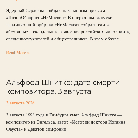
неполноценные
женщины
Ядерный Серафим и яйца с накачанным прессом:
#ПозорОбзор от «НеМосквы» В очередном выпуске
традиционной рубрики «НеМосква» собрала самые
абсурдные и скандальные заявления российских чиновников,
священнослужителей и общественников. В этом обзоре
Read More »
Альфред Шнитке: дата смерти
Альфред
Шнитке:
композитора. 3 августа
дата
смерти
3 августа 2026
композитора.
3 августа 1998 года в Гамбурге умер Альфред Шнитке —
3
композитор из Энгельса, автор «Истории доктора Иоганна
августа
Фауста» и Девятой симфонии.