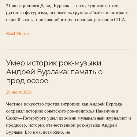
футуризма.
21 июля родился Давид Бурлюк — поэт, художник, отец
21
русского футуризма, основатель группы «Гилея» и эмигрант
июля
первой волны, проживший вторую половину жизни в США.
Read More »
Умер историк рок-музыки
Умер
историк
Андрей Бурлака: память о
рок-
продюсере
музыки
Андрей
20 июля 2026
Бурлака:
память
Честное искусство против энтропии: как Андрей Бурлака
о
сохранял историю советского рок-подполья Накануне в
продюсере
Санкт—Петербурге ушел из жизни музыкальный журналист и
продюсер, историк отечественной рок-музыки Андрей
Бурлака. Его имя, возможно, не