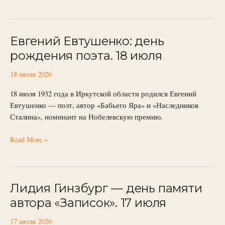
Евгений Евтушенко: день
Евгений
Евтушенко:
рождения поэта. 18 июля
день
рождения
18 июля 2026
поэта.
18 июля 1932 года в Иркутской области родился Евгений
18
Евтушенко — поэт, автор «Бабьего Яра» и «Наследников
июля
Сталина», номинант на Нобелевскую премию.
Read More »
Лидия Гинзбург — день памяти
Лидия
Гинзбург
автора «Записок». 17 июля
—
день
17 июля 2026