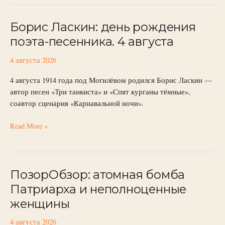
Борис Ласкин: день рождения
Борис
Ласкин:
поэта-песенника. 4 августа
день
рождения
4 августа 2026
поэта-
4 августа 1914 года под Могилёвом родился Борис Ласкин —
песенника.
автор песен «Три танкиста» и «Спят курганы тёмные»,
4
соавтор сценария «Карнавальной ночи».
августа
Read More »
ПозорОбзор: атомная бомба
ПозорОбзор:
атомная
Патриарха и неполноценные
бомба
женщины
Патриарха
и
4 августа 2026