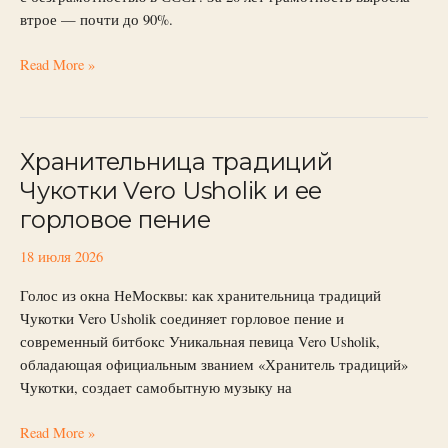
СССР.
втрое — почти до 90%.
18
июля
Read More »
Хранительница традиций
Хранительница
традиций
Чукотки Vero Usholik и ее
Чукотки
горловое пение
Vero
Usholik
18 июля 2026
и
ее
Голос из окна НеМосквы: как хранительница традиций
горловое
Чукотки Vero Usholik соединяет горловое пение и
пение
современный битбокс Уникальная певица Vero Usholik,
обладающая официальным званием «Хранитель традиций»
Чукотки, создает самобытную музыку на
Read More »