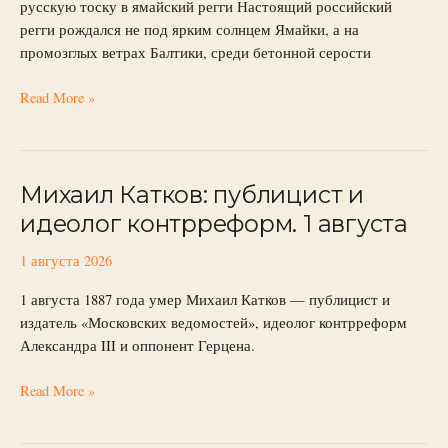
русскую тоску в ямайский регги Настоящий российский
Комитет
регги рождался не под ярким солнцем Ямайки, а на
охраны
промозглых ветрах Балтики, среди бетонной серости
тепла
Read More »
Михаил Катков: публицист и
Михаил
Катков:
идеолог контрреформ. 1 августа
публицист
и
1 августа 2026
идеолог
1 августа 1887 года умер Михаил Катков — публицист и
контрреформ.
издатель «Московских ведомостей», идеолог контрреформ
1
Александра III и оппонент Герцена.
августа
Read More »