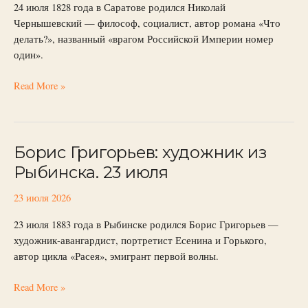
июля
24 июля 1828 года в Саратове родился Николай
Чернышевский — философ, социалист, автор романа «Что
делать?», названный «врагом Российской Империи номер
один».
Read More »
Борис Григорьев: художник из
Борис
Григорьев:
Рыбинска. 23 июля
художник
из
23 июля 2026
Рыбинска.
23 июля 1883 года в Рыбинске родился Борис Григорьев —
23
художник-авангардист, портретист Есенина и Горького,
июля
автор цикла «Расея», эмигрант первой волны.
Read More »