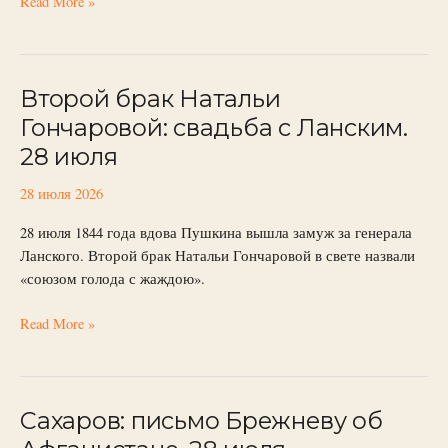
Read More »
Второй брак Натальи
Второй
брак
Гончаровой: свадьба с Ланским.
Натальи
28 июля
Гончаровой:
свадьба
28 июля 2026
с
Ланским.
28 июля 1844 года вдова Пушкина вышла замуж за генерала
28
Ланского. Второй брак Натальи Гончаровой в свете назвали
июля
«союзом голода с жаждою».
Read More »
Сахаров: письмо Брежневу об
Сахаров:
письмо