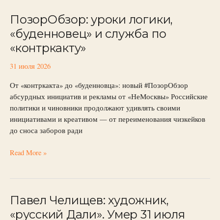
ПозорОбзор: уроки логики,
ПозорОбзор:
уроки
«буденновец» и служба по
логики,
«контркакту»
«буденновец»
и
31 июля 2026
служба
по
От «контркакта» до «буденновца»: новый #ПозорОбзор
«контркакту»
абсурдных инициатив и рекламы от «НеМосквы» Российские
политики и чиновники продолжают удивлять своими
инициативами и креативом — от переименования чизкейков
до сноса заборов ради
Read More »
Павел Челищев: художник,
Павел
Челищев:
«русский Дали». Умер 31 июля