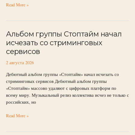
Read More »
Альбом группы Стоптайм начал
Альбом
группы
исчезать со стриминговых
Стоптайм
сервисов
начал
исчезать
2 августа 2026
со
стриминговых
Дебютный альбом группы «Стоптайм» начал исчезать со
сервисов
стриминговых сервисов Дебютный альбом группы
«Стоптайм» массово удаляют с цифровых платформ по
всему миру. Музыкальный релиз коллектива исчез не только с
российских, но
Read More »