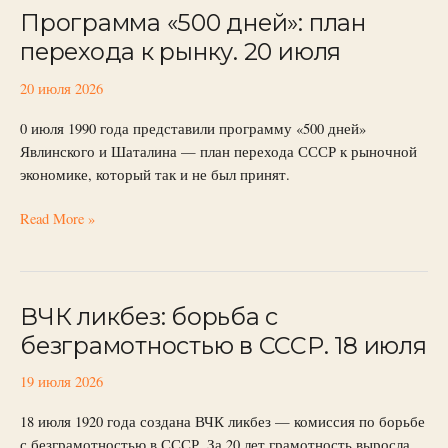
Программа «500 дней»: план
Программа
«500
перехода к рынку. 20 июля
дней»:
план
20 июля 2026
перехода
0 июля 1990 года представили программу «500 дней»
к
Явлинского и Шаталина — план перехода СССР к рыночной
рынку.
экономике, который так и не был принят.
20
июля
Read More »
ВЧК ликбез: борьба с
ВЧК
ликбез:
безграмотностью в СССР. 18 июля
борьба
с
19 июля 2026
безграмотностью
18 июля 1920 года создана ВЧК ликбез — комиссия по борьбе
в
с безграмотностью в СССР. За 20 лет грамотность выросла