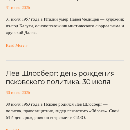
художник,
«русский
31 июля 2026
Дали».
31 июля 1957 года в Италии умер Павел Челищев — художник
Умер
из-под Калуги, основоположник мистического сюрреализма и
31
«русский Дали».
июля
Read More »
Лев Шлосберг: день рождения
Лев
Шлосберг:
псковского политика. 30 июля
день
рождения
30 июля 2026
псковского
30 июля 1963 года в Пскове родился Лев Шлосберг —
политика.
политик, правозащитник, лидер псковского «Яблока». Свой
30
63-й день рождения он встречает в СИЗО.
июля