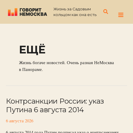
Перейти
Жизнь за Садовым
к
Поиск
кольцом как она есть
содержимому
ЕЩЁ
Жизнь богаче новостей. Очень разная НеМосква
в Панораме.
Контрсанкции России: указ
Контрсанкции
России:
Путина 6 августа 2014
указ
Путина
6 августа 2026
6
6 августа 2014 года Путин подписал указ о контрсанкциях