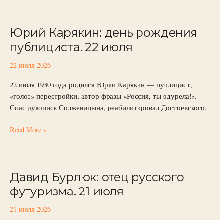
Юрий Карякин: день рождения
Юрий
Карякин:
публициста. 22 июля
день
рождения
22 июля 2026
публициста.
22 июля 1930 года родился Юрий Карякин — публицист,
22
«голос» перестройки, автор фразы «Россия, ты одурела!».
июля
Спас рукопись Солженицына, реабилитировал Достоевского.
Read More »
Давид Бурлюк: отец русского
Давид
Бурлюк:
футуризма. 21 июля
отец
русского
21 июля 2026